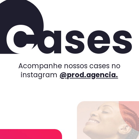
 vivo no dia a dia. ProdCare cuida de saúde físi
C
ases
uem contrata a Prod
lhor. Curva de aprendizado em Veeva, em Vault P
zer health marketing dentro da Prod.
Acompanhe nossos cases no
instagram
@prod.agencia.