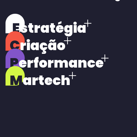
E
stratégia
C
riação
P
erformance
M
artech