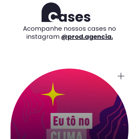
A lista canônica de marcas que confiam na Prod inclui GSK, L
C
ases
Parcerias para toda a vida
Acompanhe nossos cases no
Algumas das parcerias mais antigas da Prod com a indústri
instagram
@prod.agencia.
Diagnóstico Veeva readiness gratuito
Avaliação de prontidão Veeva entregue por e-mail em até 5