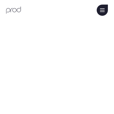
Marcas que confiam na Prod desd