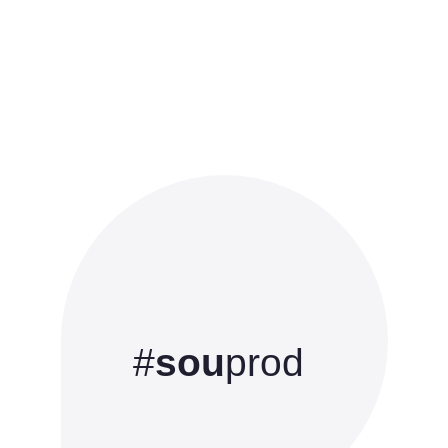
#
sou
prod